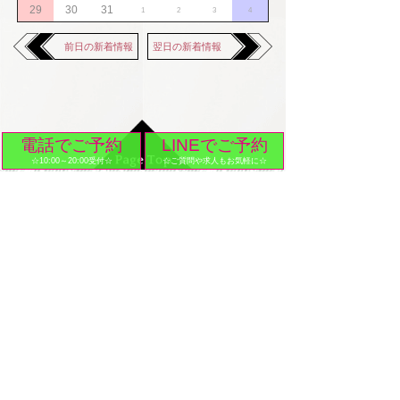
29
30
31
1
2
3
4
前日の新着情報
翌日の新着情報
電話でご予約
LINEでご予約
☆10:00～20:00受付☆
☆ご質問や求人もお気軽に☆
メンズ脱毛&セルフ脱毛「RE:BORN（リボーン）」恵比寿・五反
田・中目黒
03-6432-5726
営業時間 10:00～21:00（最終受付20:00）