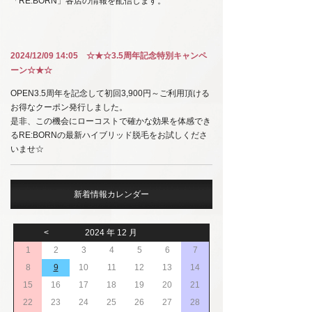
「RE:BORN」各店の情報を配信します。
2024/12/09 14:05 ☆★☆3.5周年記念特別キャンペ
ーン☆★☆
OPEN3.5周年を記念して初回3,900円～ご利用頂ける
お得なクーポン発行しました。
是非、この機会にローコストで確かな効果を体感でき
るRE:BORNの最新ハイブリッド脱毛をお試しくださ
いませ☆
新着情報カレンダー
<
2024 年 12 月
1
2
3
4
5
6
7
8
9
10
11
12
13
14
15
16
17
18
19
20
21
22
23
24
25
26
27
28