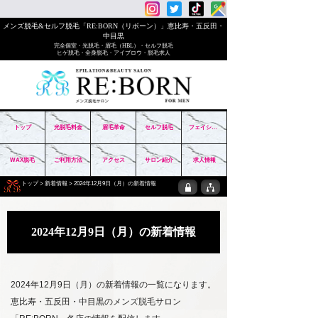
メンズ脱毛&セルフ脱毛「RE:BORN（リボーン）」恵比寿・五反田・
中目黒
完全個室・光脱毛・眉毛（HBL）・セルフ脱毛
ヒゲ脱毛・全身脱毛・アイブロウ・脱毛求人
トップ
光脱毛料金
眉毛革命
セルフ脱毛
フェイシャル
WAX脱毛
ご利用方法
アクセス
サロン紹介
求人情報
トップ
>
新着情報
> 2024年12月9日（月）の新着情報
2024年12月9日（月）の新着情報
2024年12月9日（月）の新着情報の一覧になります。
恵比寿・五反田・中目黒のメンズ脱毛サロン