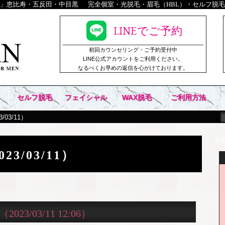
）」恵比寿・五反田・中目黒
完全個室・光脱毛・眉毛（HBL）・セルフ脱毛
LINEでご予約
初回カウンセリング・ご予約受付中
LINE公式アカウントをご利用ください。
なるべくお早めの返信を心がけております。
セルフ脱毛
フェイシャル
WAX脱毛
ご利用方法
03/11）
サ
3/03/11）
（2023/03/11 12:06）