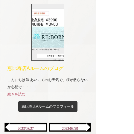
恵比寿店Aルームのブログ
こんにちは😃 あいにくのお天気で、桜が散らない
か心配で・・・
続きを読む
恵比寿店Aルームのプロフィール
2023/03/27
2023/03/29