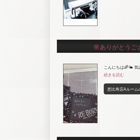
🌸ありがとうご
こんにちは🌈🌤 
続きを読む
恵比寿店Aルーム