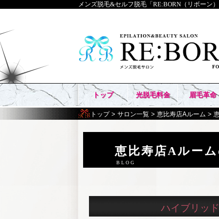
メンズ脱毛&セルフ脱毛「RE:BORN（リボーン
トップ
光脱毛料金
眉毛革命
トップ
>
サロン一覧
>
恵比寿店Aルーム
>
恵比寿店Aルーム
ハイブリッ