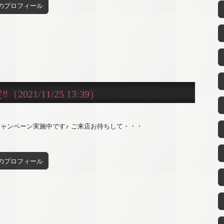
のプロフィール
‼️
（2021/11/25 13:39）
ャンペーン実施中です♪ ご来店お待ちして・・・
のプロフィール