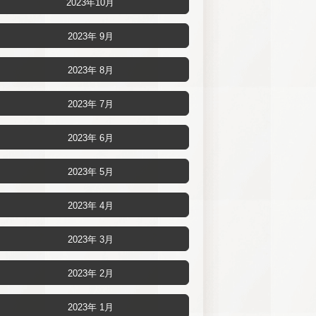
2023年10月
2023年 9月
2023年 8月
2023年 7月
2023年 6月
2023年 5月
2023年 4月
2023年 3月
2023年 2月
2023年 1月