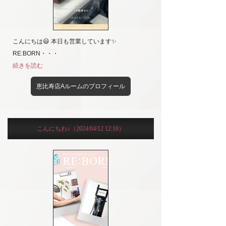
こんにちは😃 本日も営業しています✨
RE:BORN・・・
続きを読む
恵比寿店Aルームのプロフィール
こんにちわ♪
（2024/04/12 12:18）