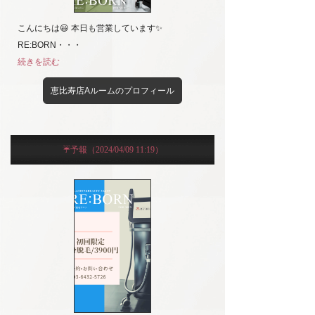
こんにちは😃 本日も営業しています✨
RE:BORN・・・
続きを読む
恵比寿店Aルームのプロフィール
☔️予報
（2024/04/09 11:19）