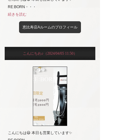
RE:BORN・・・
続きを読む
恵比寿店Aルームのプロフィール
こんにちわ♪
（2024/04/05 11:50）
こんにちは😃 本日も営業しています✨