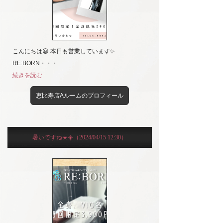
こんにちは😃 本日も営業しています✨
RE:BORN・・・
続きを読む
恵比寿店Aルームのプロフィール
暑いですね☀️☀️
（2024/04/15 12:30）