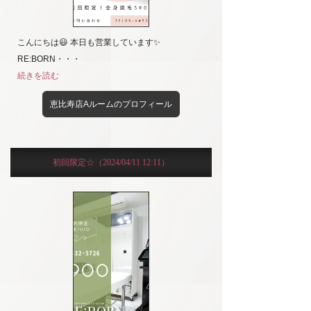
こんにちは😃 本日も営業しています✨
RE:BORN・・・
続きを読む
恵比寿店Aルームのプロフィール
初回限定☆
（2024/04/11 12:11）