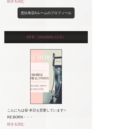
続きを読む
恵比寿店Aルームのプロフィール
4月🌸
（2024/04/01 12:32）
こんにちは😃 本日も営業しています✨
RE:BORN・・・
続きを読む