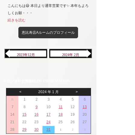
こんにちは😃 本日より通常営業です✨ 本年もよろ
しくお願・・・
続きを読む
恵比寿店Aルームのプロフィール
2023年12月
2024年 2月
サロンブログ情報
<
2024 年 1 月
>
1
2
3
4
5
6
31
7
8
9
10
11
12
13
14
15
16
17
18
19
20
21
22
23
24
25
26
27
28
29
30
31
1
2
3