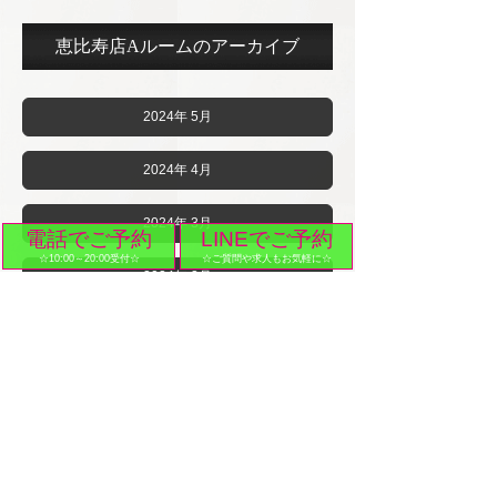
恵比寿店Aルームのアーカイブ
2024年 5月
2024年 4月
2024年 3月
電話でご予約
LINEでご予約
☆10:00～20:00受付☆
☆ご質問や求人もお気軽に☆
2024年 2月
2024年 1月
2023年12月
2023年11月
2023年10月