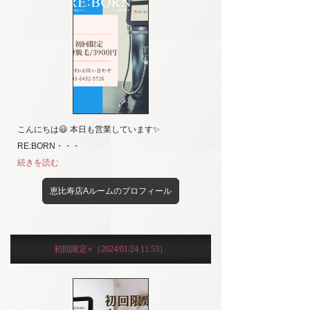
こんにちは😃 本日も営業しています✨
RE:BORN・・・
続きを読む
恵比寿店Aルームのプロフィール
初回限定⭐️
（2024/01/24 11:53）