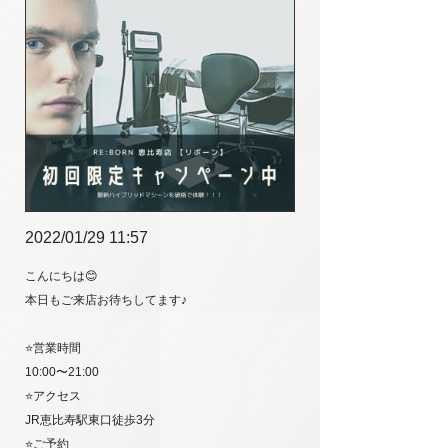
2022/01/29 11:57
こんにちは😊
本日もご来店お待ちしてます♪
⭐️営業時間
10:00〜21:00
⭐️アクセス
JR恵比寿駅東口徒歩3分
⭐️ご予約