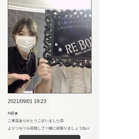
2021/09/01 19:23
N様★
ご来店ありがとうございました😊
よりツルツル目指して一緒に頑張りましょうね♪♪