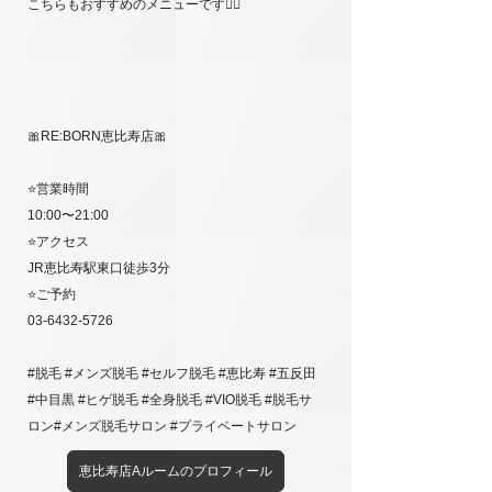
こちらもおすすめのメニューです💁‍♀️
🎀RE:BORN恵比寿店🎀
⭐️営業時間
10:00〜21:00
⭐️アクセス
JR恵比寿駅東口徒歩3分
⭐️ご予約
03-6432-5726
#脱毛 #メンズ脱毛 #セルフ脱毛 #恵比寿 #五反田
#中目黒 #ヒゲ脱毛 #全身脱毛 #VIO脱毛 #脱毛サ
ロン#メンズ脱毛サロン #プライベートサロン
恵比寿店Aルームのプロフィール