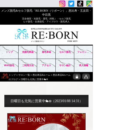
メンズ脱毛&セルフ脱毛「RE:BORN（リボーン）」恵比寿・五反田・
中目黒
完全個室・光脱毛・眉毛（HBL）・セルフ脱毛
ヒゲ脱毛・全身脱毛・アイブロウ・脱毛求人
トップ
光脱毛料金
眉毛革命
セルフ脱毛
フェイシャル
WAX脱毛
ご利用方法
アクセス
サロン紹介
求人情報
トップ
>
サロン一覧
>
恵比寿店Aルーム
>
恵比寿店Aルーム
のブログ
> 日曜日も元気に営業中🐇❄️
日曜日も元気に営業中🐇❄️
（2023/01/08 14:31）