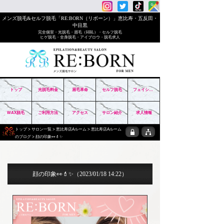
メンズ脱毛&セルフ脱毛「RE:BORN（リボーン）」恵比寿・五反田・
中目黒
完全個室・光脱毛・眉毛（HBL）・セルフ脱毛
ヒゲ脱毛・全身脱毛・アイブロウ・脱毛求人
トップ
光脱毛料金
眉毛革命
セルフ脱毛
フェイシャル
WAX脱毛
ご利用方法
アクセス
サロン紹介
求人情報
トップ
>
サロン一覧
>
恵比寿店Aルーム
>
恵比寿店Aルーム
のブログ
> 顔の印象👀💄✨
顔の印象👀💄✨
（2023/01/18 14:22）