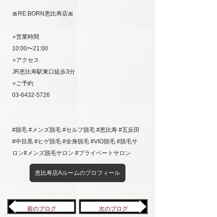
🎀RE:BORN恵比寿店🎀
⭐️営業時間
10:00〜21:00
⭐️アクセス
JR恵比寿駅東口徒歩3分
⭐️ご予約
03-6432-5726
#脱毛 #メンズ脱毛 #セルフ脱毛 #恵比寿 #五反田
#中目黒 #ヒゲ脱毛 #全身脱毛 #VIO脱毛 #脱毛サ
ロン#メンズ脱毛サロン #プライベートサロン
恵比寿店Aルームのプロフィール
前のブログ
次のブログ