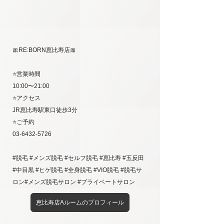
🎀RE:BORN恵比寿店🎀
⭐️営業時間
10:00〜21:00
⭐️アクセス
JR恵比寿駅東口徒歩3分
⭐️ご予約
03-6432-5726
#脱毛 #メンズ脱毛 #セルフ脱毛 #恵比寿 #五反田
#中目黒 #ヒゲ脱毛 #全身脱毛 #VIO脱毛 #脱毛サ
ロン#メンズ脱毛サロン #プライベートサロン
恵比寿店Aルームのプロフィール