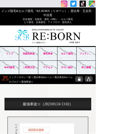
メンズ脱毛&セルフ脱毛「RE:BORN（リボーン）」恵比寿・五反田・
中目黒
完全個室・光脱毛・眉毛（HBL）・セルフ脱毛
ヒゲ脱毛・全身脱毛・アイブロウ・脱毛求人
トップ
光脱毛料金
眉毛革命
セルフ脱毛
フェイシャル
WAX脱毛
ご利用方法
アクセス
サロン紹介
求人情報
トップ
>
サロン一覧
>
恵比寿店Aルーム
>
恵比寿店Aルーム
のブログ
> 最強寒波☆
最強寒波☆
（2023/01/24 13:02）