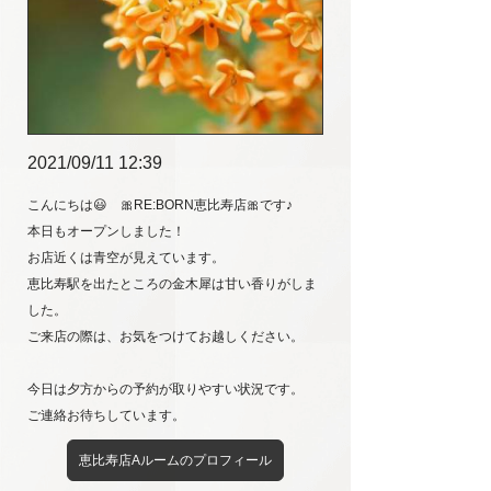
2021/09/11 12:39
こんにちは😃 🎀RE:BORN恵比寿店🎀です♪
本日もオープンしました！
お店近くは青空が見えています。
恵比寿駅を出たところの金木犀は甘い香りがしま
した。
ご来店の際は、お気をつけてお越しください。
今日は夕方からの予約が取りやすい状況です。
ご連絡お待ちしています。
恵比寿店Aルームのプロフィール