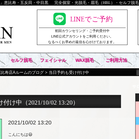
）」恵比寿・五反田・中目黒
完全個室・光脱毛・眉毛（HBL）・セルフ脱毛
LINEでご予約
初回カウンセリング・ご予約受付中
LINE公式アカウントをご利用ください。
なるべくお早めの返信を心がけております。
セルフ脱毛
フェイシャル
WAX脱毛
ご利用方法
恵比寿店Aルームのブログ
> 当日予約も受け付け中
サ
け付け中
（2021/10/02 13:20）
2021/10/02 13:20
こんにちは😃