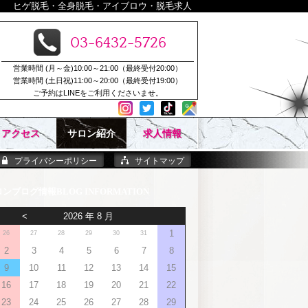
ヒゲ脱毛・全身脱毛・アイブロウ・脱毛求人
03-6432-5726
営業時間 (月～金)10:00～21:00（最終受付20:00）
営業時間 (土日祝)11:00～20:00（最終受付19:00）
ご予約はLINEをご利用くださいませ。
アクセス
サロン紹介
求人情報
プライバシーポリシー
サイトマップ
ロンブログ情報
<
2026 年 8 月
1
26
27
28
29
30
31
2
3
4
5
6
7
8
9
10
11
12
13
14
15
16
17
18
19
20
21
22
23
24
25
26
27
28
29