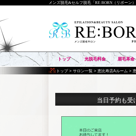
メンズ脱毛&セルフ脱毛「RE:BORN（リボーン
トップ
光脱毛料金
眉毛革命
トップ
>
サロン一覧
>
恵比寿店Aルーム
>
当日予約も受