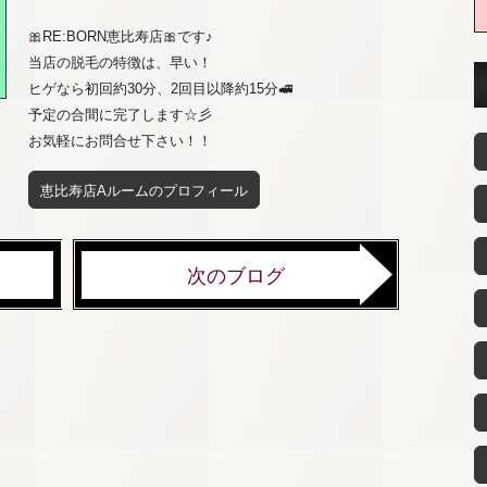
🎀RE:BORN恵比寿店🎀です♪
当店の脱毛の特徴は、早い！
ヒゲなら初回約30分、2回目以降約15分🚅
予定の合間に完了します☆彡
お気軽にお問合せ下さい！！
恵比寿店Aルームのプロフィール
次のブログ